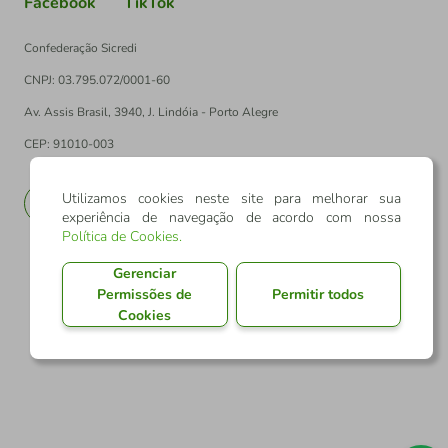
Facebook
TikTok
Confederação Sicredi
CNPJ: 03.795.072/0001-60
Av. Assis Brasil, 3940, J. Lindóia - Porto Alegre
CEP: 91010-003
Utilizamos cookies neste site para melhorar sua
PT
EN
experiência de navegação de acordo com nossa
Política de Cookies
.
Gerenciar
Permissões de
Permitir todos
Cookies