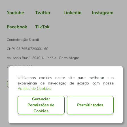
Youtube
Twitter
Linkedin
Instagram
Facebook
TikTok
Confederação Sicredi
CNPJ: 03.795.072/0001-60
Av. Assis Brasil, 3940, J. Lindóia - Porto Alegre
CEP: 91010-003
Utilizamos cookies neste site para melhorar sua
experiência de navegação de acordo com nossa
PT
EN
Política de Cookies
.
Gerenciar
Permissões de
Permitir todos
Cookies