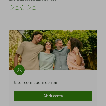
É ter com quem contar
Abrir conta