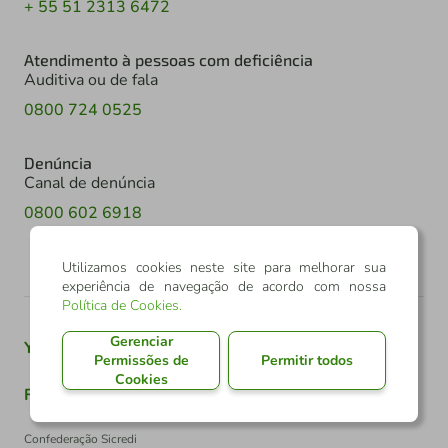
+ 55 51 2313 6472
Atendimento à pessoas com deficiência
Auditiva ou de fala
0800 724 0525
Denúncia
Canal de denúncia
0800 602 6918
Utilizamos cookies neste site para melhorar sua
experiência de navegação de acordo com nossa
Política de Cookies
.
Gerenciar
Youtube
Twitter
Linkedin
Instagram
Permissões de
Permitir todos
Cookies
Facebook
TikTok
Confederação Sicredi