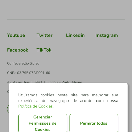
Youtube
Twitter
Linkedin
Instagram
Facebook
TikTok
Confederação Sicredi
CNPJ: 03.795.072/0001-60
Av. Assis Brasil, 3940, J. Lindóia - Porto Alegre
CEP: 91010-003
Utilizamos cookies neste site para melhorar sua
experiência de navegação de acordo com nossa
Política de Cookies
.
PT
EN
Gerenciar
Permissões de
Permitir todos
Cookies