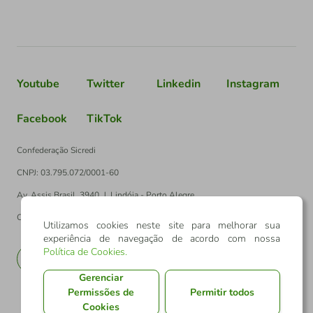
Youtube
Twitter
Linkedin
Instagram
Facebook
TikTok
Confederação Sicredi
CNPJ: 03.795.072/0001-60
Av. Assis Brasil, 3940, J. Lindóia - Porto Alegre
CEP: 91010-003
Utilizamos cookies neste site para melhorar sua
experiência de navegação de acordo com nossa
Política de Cookies
.
PT
EN
Gerenciar
Permissões de
Permitir todos
Cookies