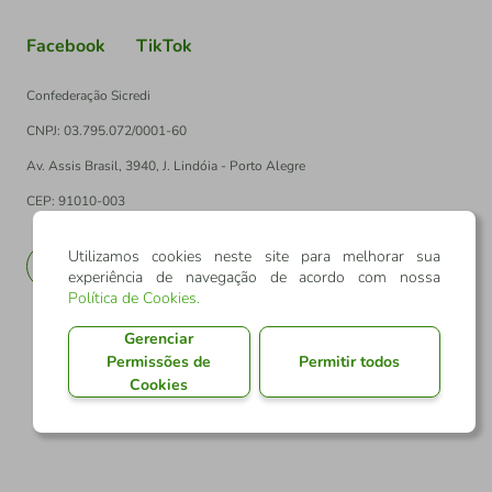
Facebook
TikTok
Confederação Sicredi
CNPJ: 03.795.072/0001-60
Av. Assis Brasil, 3940, J. Lindóia - Porto Alegre
CEP: 91010-003
Utilizamos cookies neste site para melhorar sua
PT
EN
experiência de navegação de acordo com nossa
Política de Cookies
.
Gerenciar
Permissões de
Permitir todos
Cookies