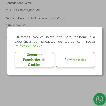
Confederação Sicredi
CNPJ: 03.795.072/0001-60
Av. Assis Brasil, 3940, J. Lindóia - Porto Alegre
CEP: 91010-003
Utilizamos cookies neste site para melhorar sua
PT
EN
experiência de navegação de acordo com nossa
Política de Cookies
.
Gerenciar
Permissões de
Permitir todos
Cookies