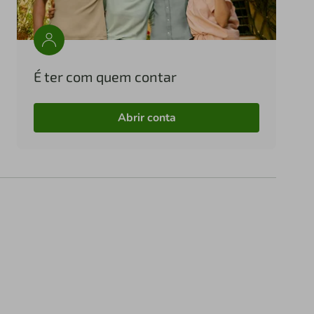
É ter com quem contar
Abrir conta