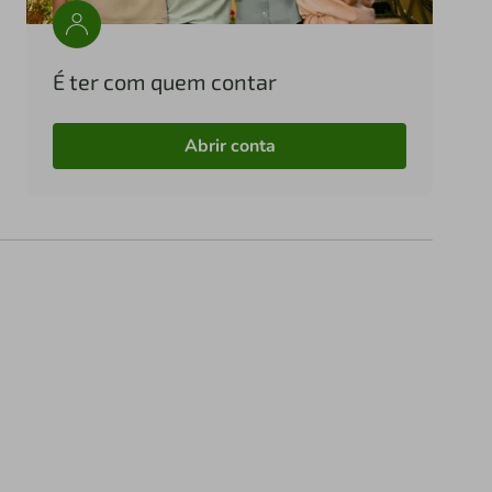
É ter com quem contar
Abrir conta