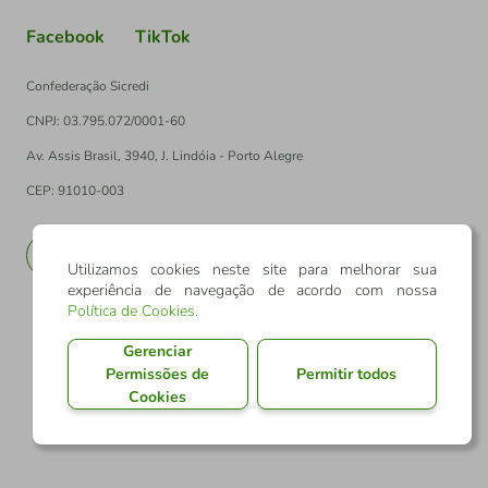
Facebook
TikTok
Confederação Sicredi
CNPJ: 03.795.072/0001-60
Av. Assis Brasil, 3940, J. Lindóia - Porto Alegre
CEP: 91010-003
PT
EN
Utilizamos cookies neste site para melhorar sua
experiência de navegação de acordo com nossa
Política de Cookies
.
Gerenciar
Permissões de
Permitir todos
Cookies