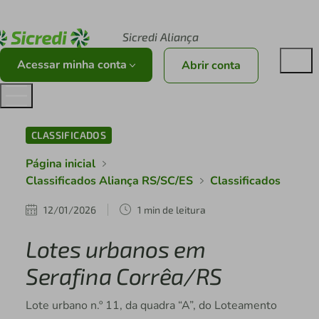
Acesse sicredi.com.br
Sicredi Aliança
Acessar minha conta
Abrir conta
CLASSIFICADOS
Página inicial
Classificados Aliança RS/SC/ES
Classificados
12/01/2026
1 min de leitura
Lotes urbanos em
Serafina Corrêa/RS
Lote urbano n.º 11, da quadra “A”, do Loteamento