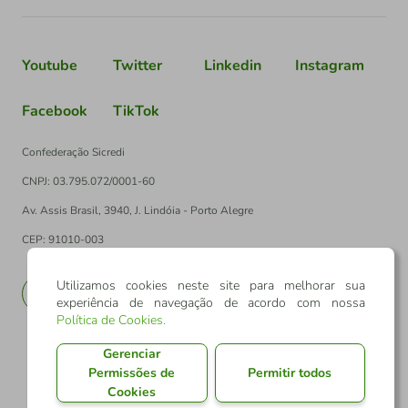
Youtube
Twitter
Linkedin
Instagram
Facebook
TikTok
Confederação Sicredi
CNPJ: 03.795.072/0001-60
Av. Assis Brasil, 3940, J. Lindóia - Porto Alegre
CEP: 91010-003
Utilizamos cookies neste site para melhorar sua
PT
EN
experiência de navegação de acordo com nossa
Política de Cookies
.
Gerenciar
Permissões de
Permitir todos
Cookies